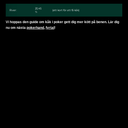
20,45
River:
(ett kort för att få kåk)
%
Vi hoppas den guide om kåk i poker gett dig mer kött på benen. Lär dig
nu om nästa
pokerhand
,
fyrtal
!