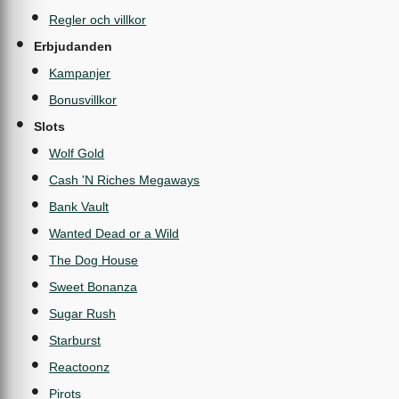
Regler och villkor
Erbjudanden
Kampanjer
Bonusvillkor
Slots
Wolf Gold
Cash 'N Riches Megaways
Bank Vault
Wanted Dead or a Wild
The Dog House
Sweet Bonanza
Sugar Rush
Starburst
Reactoonz
Pirots