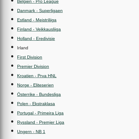
Belgien - Pro League
Danmark - Superligaen
Estland - Meistriliiga
Finland - Veikkausliiga
Holland - Eredivisie
Irland
First Division
Premier Division
Kroatien - Prva HNL
Norge - Eliteserien
Österrike - Bundesliga
Polen - Ekstraklasa
Portugal - Primeira Liga
Ryssland - Premjer Liga
Ungern - NB 1