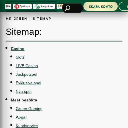
Casino
Sport
Poker
SKAPA KONTO
MR GREEN
SITEMAP
Sitemap:
Casino
Slots
LIVE Casino
Jackpotspel
Exklusiva spel
Nya spel
Mest besökta
Green Gaming
Appar
Kundservice