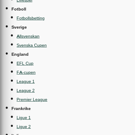
Fotboll
Fotbollsbetting
Sverige
Allsvenskan
Svenska Cupen
England
EFL Cup
FA-cupen
League 1
League 2
Premier League
Frankrike
Ligue 1
Ligue 2