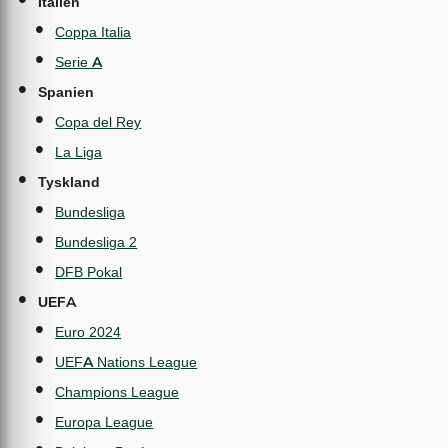
Italien
Coppa Italia
Serie A
Spanien
Copa del Rey
La Liga
Tyskland
Bundesliga
Bundesliga 2
DFB Pokal
UEFA
Euro 2024
UEFA Nations League
Champions League
Europa League