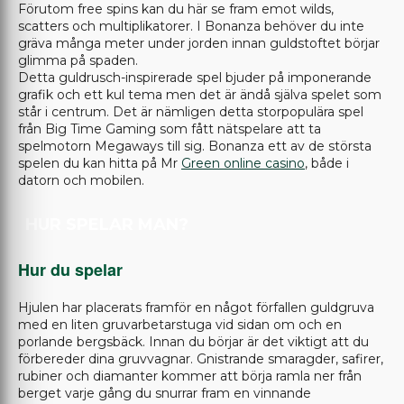
Förutom free spins kan du här se fram emot wilds,
scatters och multiplikatorer. I Bonanza behöver du inte
gräva många meter under jorden innan guldstoftet börjar
glimma på spaden.
Detta guldrusch-inspirerade spel bjuder på imponerande
grafik och ett kul tema men det är ändå själva spelet som
står i centrum. Det är nämligen detta storpopulära spel
från Big Time Gaming som fått nätspelare att ta
spelmotorn Megaways till sig. Bonanza ett av de största
spelen du kan hitta på Mr
Green online casino
, både i
datorn och mobilen.
HUR SPELAR MAN?
Hur du spelar
Hjulen har placerats framför en något förfallen guldgruva
med en liten gruvarbetarstuga vid sidan om och en
porlande bergsbäck. Innan du börjar är det viktigt att du
förbereder dina gruvvagnar. Gnistrande smaragder, safirer,
rubiner och diamanter kommer att börja ramla ner från
berget varje gång du snurrar fram en vinnande