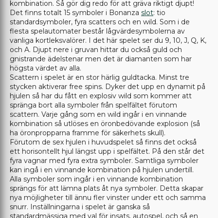
kombination. Så gör dig redo för att gräva riktigt djupt!
Det finns totalt 15 symboler i Bonanza
slot
: tio
standardsymboler, fyra scatters och en wild. Som i de
flesta spelautomater består lågvärdesymbolerna av
vanliga kortleksvalörer. I det här spelet ser du 9, 10, J, Q, K,
och A. Djupt nere i gruvan hittar du också guld och
gnistrande ädelstenar men det är diamanten som har
högsta värdet av alla.
Scattern i spelet är en stor härlig guldtacka. Minst tre
stycken aktiverar free spins. Dyker det upp en dynamit på
hjulen så har du fått en explosiv wild som kommer att
spränga bort alla symboler från spelfältet förutom
scattern. Varje gång som en wild ingår i en vinnande
kombination så utlöses en öronbedövande explosion (så
ha öronpropparna framme för säkerhets skull).
Förutom de sex hjulen i huvudspelet så finns det också
ett horisontellt hjul längst upp i spelfältet. På den står det
fyra vagnar med fyra extra symboler. Samtliga symboler
kan ingå i en vinnande kombination på hjulen undertill.
Alla symboler som ingår i en vinnande kombination
sprängs för att lämna plats åt nya symboler. Detta skapar
nya möjligheter till ännu fler vinster under ett och samma
snurr. Inställningarna i spelet är ganska så
standardmässiga med val för insats, autospel, och så en