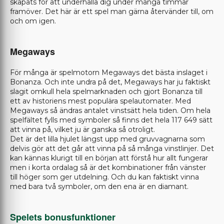
skapats för att underhålla dig under många timmar
framöver. Det här är ett spel man gärna återvänder till, om
och om igen.
Megaways
För många är spelmotorn Megaways det bästa inslaget i
Bonanza. Och inte undra på det, Megaways har ju faktiskt
slagit omkull hela spelmarknaden och gjort Bonanza till
ett av historiens mest populära spelautomater. Med
Megaways så ändras antalet vinstsätt hela tiden. Om hela
spelfältet fylls med symboler så finns det hela 117 649 sätt
att vinna på, vilket ju är ganska så otroligt.
Det är det lilla hjulet längst upp med gruvvagnarna som
delvis gör att det går att vinna på så många vinstlinjer. Det
kan kännas klurigt till en början att förstå hur allt fungerar
men i korta ordalag så är det kombinationer från vänster
till höger som ger utdelning. Och du kan faktiskt vinna
med bara två symboler, om den ena är en diamant.
Spelets bonusfunktioner